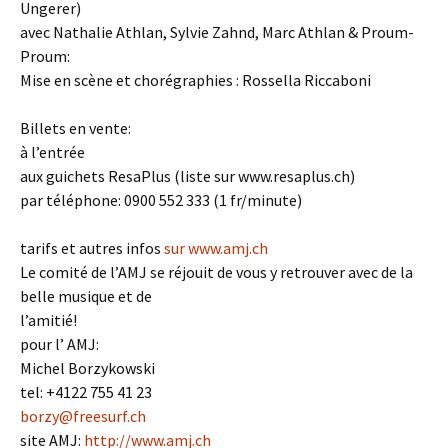
Ungerer)
avec Nathalie Athlan, Sylvie Zahnd, Marc Athlan & Proum-
Proum:
Mise en scène et chorégraphies : Rossella Riccaboni
Billets en vente:
à l’entrée
aux guichets ResaPlus (liste sur www.resaplus.ch)
par téléphone: 0900 552 333 (1 fr/minute)
tarifs et autres infos
sur www.amj.ch
Le comité de l’AMJ se réjouit de vous y retrouver avec de la
belle musique et de
l’amitié!
pour l’ AMJ:
Michel Borzykowski
tel: +4122 755 41 23
borzy@freesurf.ch
site AMJ:
http://www.amj.ch