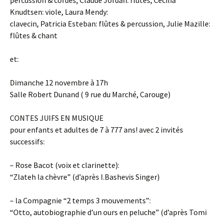
percussion & cordes, Claude Jordan: flûtes, Cecilia
Knudtsen: viole, Laura Mendy:
clavecin, Patricia Esteban: flûtes & percussion, Julie Mazille:
flûtes & chant
et:
Dimanche 12 novembre à 17h
Salle Robert Dunand ( 9 rue du Marché, Carouge)
CONTES JUIFS EN MUSIQUE
pour enfants et adultes de 7 à 777 ans! avec 2 invités
successifs:
– Rose Bacot (voix et clarinette):
“Zlateh la chèvre” (d’après I.Bashevis Singer)
– la Compagnie “2 temps 3 mouvements”:
“Otto, autobiographie d’un ours en peluche” (d’après Tomi