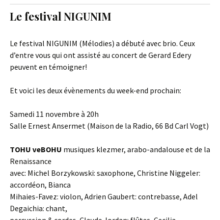
t
c
Le festival NIGUNIM
o
h
c
f
o
o
Le festival NIGUNIM (Mélodies) a débuté avec brio. Ceux
n
r
d’entre vous qui ont assisté au concert de Gerard Edery
t
:
peuvent en témoigner!
e
n
Et voici les deux évènements du week-end prochain:
t
Samedi 11 novembre à 20h
Salle Ernest Ansermet (Maison de la Radio, 66 Bd Carl Vogt)
TOHU veBOHU
musiques klezmer, arabo-andalouse et de la
Renaissance
avec: Michel Borzykowski: saxophone, Christine Niggeler:
accordéon, Bianca
Mihaies-Favez: violon, Adrien Gaubert: contrebasse, Adel
Degaichia: chant,